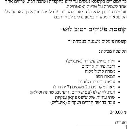
המוצרים בקופסא נעשים על ידינו בהקפדה ואהבה רבה, ארוזים אחד
 לשמירה על טריות ואסטתיקה.
 מצרפות דף למקבל המארז המסביר על כל מוצר וכן אופן האחסון שלו
פסאות מגיעות במגוון גדלים לבחירתכם
פסת פינוקים ״טוּב לוּש״
סת פינוקים משגעת בעבודת יד
פסה מכילה :
חלת בריוש עשירה (אינגליש)
ריבת פירות אדומים
ממרח קרמל מלוח
חמאת תפוז
עוגיות רוקפור מלוחות
מארז מקרונים ב2 טעמים (7 יחידות)
הגרנולה שלנו (עם שקדים, גרעינים, טחינה וסילאן)
שתי עוגיות שוקוצ'יפס פקאן ענקיות
עוגה בחושה הדרים ושקדים (אינגליש)
340.0
ות