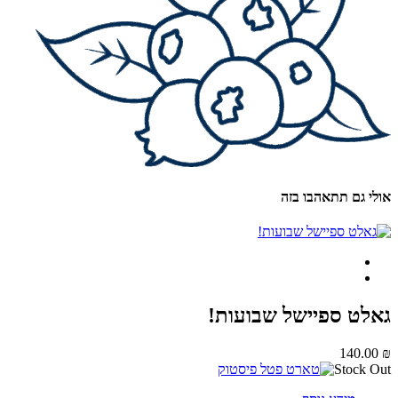
י גם תתאהבו בזה
לט ספיישל שבועות!
140.0
Stock 