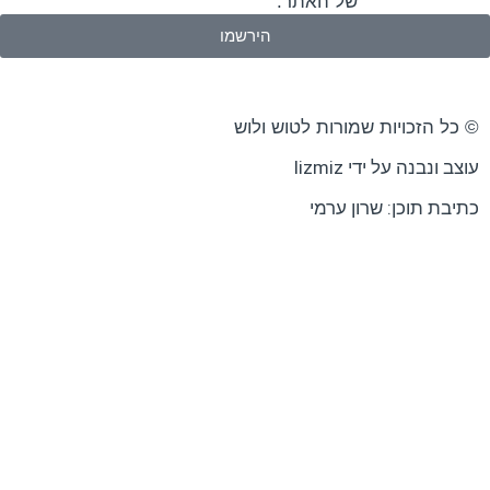
הפרטיות
של האתר.
הירשמו
כויות שמורות לטוש ולוש
 על ידי lizmiz
וכן: שרון ערמי