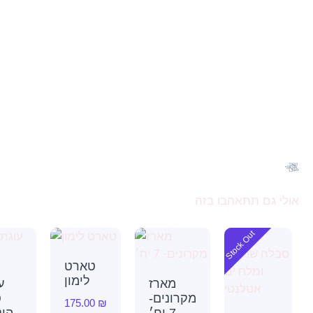
גם תתאהבו בזה
Stock Out
טארט
לימון
מארז
עוגת
מקרונים-
סנט
175.00
₪
7 יח׳
הונורה