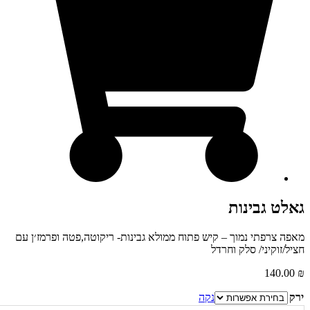
לט גבינות
ה צרפתי נמוך – קיש פתוח ממולא גבינות- ריקוטה,פטה ופרמז׳ן עם
ל/זוקיני/ סלק וחרדל
140.0
נקה